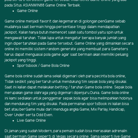
pada Situs ASIANWIN88 Game Online Terbaik.
Game Online
Game online menjadi favorit dan kegemaran di golongan penGame sebab
mudahnya saat bermain hingga persentase tinggi dalam mendapatkan
jackpot. Kalian hanya butuh memencet salah satu tombol yaitu spin untuk
mengawali taruhan. Tidak lupa untuk mengatur berapa banyak jumlah yang
ingin dipertaruhkan pada Game tersebut. Game Online yang dimainkan secara
online ini memiliki sistem random generate yang membuat para Gameters
harus dapat menguasai pola game agar saat bermain akan memiliki peluang
jackpot yang tinggi.
Sportsbook / Game Bola Online
Game bola online sudah lama sekali digemari oleh para pecinta bola online,
Tidak sedikit yang bertaruh untuk mendukung tim sepak bola yang disukai.
Saat ini kalian dapat melakukan betting / taruhan Game bola online. Sepak bola
merupakan game olahraga yang digemari dipenjuru Dunia. Game bola online
ini kami sediakan untuk penggemar sepak bola agar bisa melimpahkan hobinya
dan mendukung tim yang disukai. Pada permainan sportsBook ini kalian bisa
bet atau berGame mulai dari menduga angka Game, Mix Parlay, Handicap,
Over Under serta Odd Even.
Live Game Online
Di jaman yang sudah Modern, para pemain sudah bisa merasakan adrenalin
saat bermain Game seperti di Vegas secara online. Sama seperti live Game