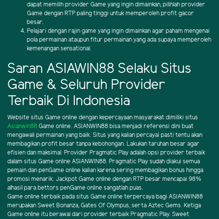
dapat memilih provider Game yang ingin dimainkan, pilihlah provider
Game dengan RTP paling tinggi untuk memperoleh profit gacor
besar.
Pelajari dengan rajin game yang ingin dimainkan agar paham mengenai
pola permainan ataupun fitur permainan yang ada supaya memperoleh
kemenangan sensational.
Saran ASIAWIN88 Selaku Situs
Game & Seluruh Provider
Terbaik Di Indonesia
Website situs Game online dengan kepercayaan masyarakat dimiliki situs
Asianwin88
Game online. ASIANWIN88 bisa menjadi referensi dini buat
mengawali permainan yang baik. Situs yang kalian percayai pasti tentu akan
membagikan profit besar tanpa kebohongan. Lakukan taruhan besar agar
efisien dan maksimal. Provider Pragmatic Play adalah opsi provider terbaik
dalam situs Game online ASIANWIN88. Pragmatic Play sudah diakui semua
pemain dan penGame online kalian karena sering membagikan bonus hingga
promosi menarik. Jackpot Game online dengan RTP besar mencapai 98%
alhasil para bettors penGame online sangatlah puas.
Game online terbaik pada situs Game online terpercaya bagi ASIANWIN88
merupakan Sweet Bonanza, Gates Of Olympus, serta Aztec Gems. Ketiga
Game online itu berawal dari provider terbaik Pragmatic Play. Sweet