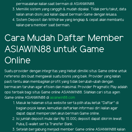
permasalahan kalian saat bermain di ASIANWIN88.
Memiliki sistem yang canggih & mudah dipakai. Tidak perlu takut, data
kalian aman disini jadi kalian dapat bermain Game dengan leluasa.
Sistem Deposit dan Withdraw yang lengkap & cepat akan membantu
kalian para member saat bermain.
Cara Mudah Daftar Member
ASIAWIN88 untuk Game
Online
Suatu provider dengan integritas yang Hebat dimiliki situs Game online untuk
referensi dini buat mengawali suatu bisnis yang baik. Provider yang kalian
pasti tentu akan membagikan profit yang tidak berubah-ubah dengan
bermacam taruhan agar efisien dan maksimal. Provider Pragmatic Play adalah
opsi terbaik bagi situs Game online ASIANWIN88. Silahkan cari situs agen
Game online ASIANWIN88 di
asianwin88.com
Masuk ke halaman situs website serta pilih atau ketuk "Daftar" di
bagian pojok kanan, kemudian daftarkan informasi diri kalian agar
dapat dapat memperoleh akun bermain Game online.
Isi jumlah deposit mulai dari Rp 15.000, deposit dapat dikirim lewat
Pulsa, E-wallet serta Transfer Bank.
Setelah bergabung menjadi member Game online ASIANWIN88 kalian