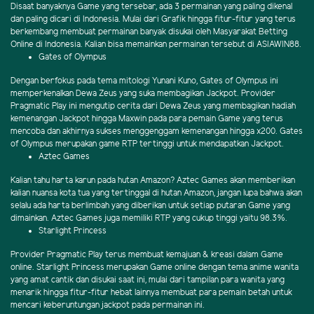
Disaat banyaknya Game yang tersebar, ada 3 permainan yang paling dikenal
dan paling dicari di Indonesia. Mulai dari Grafik hingga fitur-fitur yang terus
berkembang membuat permainan banyak disukai oleh Masyarakat Betting
Online di Indonesia. Kalian bisa memainkan permainan tersebut di ASIAWIN88.
Gates of Olympus
Dengan berfokus pada tema mitologi Yunani Kuno, Gates of Olympus ini
memperkenalkan Dewa Zeus yang suka membagikan Jackpot. Provider
Pragmatic Play ini mengutip cerita dari Dewa Zeus yang membagikan hadiah
kemenangan Jackpot hingga Maxwin pada para pemain Game yang terus
mencoba dan akhirnya sukses menggenggam kemenangan hingga x200. Gates
of Olympus merupakan game RTP tertinggi untuk mendapatkan Jackpot.
Aztec Games
Kalian tahu harta karun pada hutan Amazon? Aztec Games akan memberikan
kalian nuansa kota tua yang tertinggal di hutan Amazon, jangan lupa bahwa akan
selalu ada harta berlimbah yang diberikan untuk setiap putaran Game yang
dimainkan. Aztec Games juga memiliki RTP yang cukup tinggi yaitu 98.3%.
Starlight Princess
Provider Pragmatic Play terus membuat kemajuan & kreasi dalam Game
online. Starlight Princess merupakan Game online dengan tema anime wanita
yang amat cantik dan disukai saat ini, mulai dari tampilan para wanita yang
menarik hingga fitur-fitur hebat lainnya membuat para pemain betah untuk
mencari keberuntungan jackpot pada permainan ini.