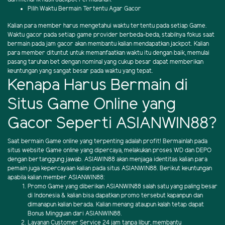
Pilih Waktu Bermain Tertentu Agar Gacor
Kalian para member harus mengetahui waktu tertentu pada setiap Game.
Waktu gacor pada setiap game provider berbeda-beda, stabilnya fokus saat
bermain pada jam gacor akan membantu kalian mendapatkan jackpot. Kalian
para member dituntut untuk memanfaatkan waktu itu dengan baik, memulai
pasang taruhan bet dengan nominal yang cukup besar dapat memberikan
keuntungan yang sangat besar pada waktu yang tepat.
Kenapa Harus Bermain di
Situs Game Online yang
Gacor Seperti ASIANWIN88?
Saat bermain Game online yang terpenting adalah profit! Bermainlah pada
situs website Game online yang dipercaya, melakukan proses WD dan DEPO
dengan bertanggung jawab. ASIAWIN88 akan menjaga identitas kalian para
pemain juga kepercayaan kalian pada situs ASIANWIN88. Berikut keuntungan
apabila kalian member ASIANWIN88:
Promo Game yang diberikan ASIANWIN88 salah satu yang paling besar
di Indonesia & kalian bisa dapatkan promo tersebut kapanpun dan
dimanapun kalian berada. Kalian menang ataupun kalah tetap dapat
Bonus Mingguan dari ASIANWIN88.
Layanan Customer Service 24 jam tanpa libur, membantu