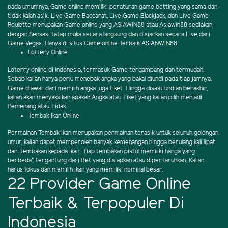
pada umumnya, Game online memiliki peraturan game betting yang sama dan
tidak kalah asik. Live Game Baccarat, Live Game Blackjack, dan Live Game
Roulette merupakan Game online yang ASIAWIN88 atau Asiawin88 sediakan,
dengan Sensasi tatap muka secara langsung dan disiarkan secara Live dari
Game Vegas. Hanya di situs Game online Terbaik ASIANWIN88.
Lottery Online
Loterry online di Indonesia, termasuk Game tergampang dan termudah.
Sebab kalian hanya perlu menebak angka yang bakal diundi pada tiap jamnya.
Game diawali dari memilih angka juga tiket. Hingga disaat undian berakhir,
kalian akan menyaksikan apakah Angka atau Tiket yang kalian pilih menjadi
Pemenang atau Tidak.
Tembak Ikan Online
Permainan Tembak Ikan merupakan permainan terasik untuk seluruh golongan
umur, kalian dapat memperoleh banyak kemenangan hingga berulang kali lipat
dari tembakan kepada ikan. Tiap tembakan pistol memiliki harga yang
berbeda" tergantung dari Bet yang disiapkan atau dipertaruhkan. Kalian
harus fokus dan memilih ikan yang memiliki nominal besar.
22 Provider Game Online
Terbaik & Terpopuler Di
Indonesia