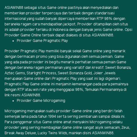
ASIAWIN88 sebagai situs Game online pastinya akan menyediakan dan
memberikan provider terpercaya dan terbaik dengan standarisasi
internasional yang sudah banyak dipercaya memberikan RTP 98% dengan
beraneka ragam cara mendapatkan jackpot. Provider ditampilkan oleh situs
ini adalah provider terlaku di Indonesia dengan banyak jenis Game online. Opsi
Provider Game Online terbaik dapat diakses di situs ASIANWIN88.
Provider Game Pragmatic Play
Provider Pragmatic Play memiliki banyak sekali Game online yang menarik
dengan bermacam promo yang bisa digunakan oleh semua pemain. Game
yang ada pada provider ini begitu menarik perhatian semua pemain Game
dengan beraneka ragam permainan yang variatif dan kreatif. Sweet Bonanza,
Aztec Gems, Starlight Princess, Sweet Bonanza Gold, Joker Jewels
merupakan Game online dari Pragmatic Play yang saat ini lagi digemari.
Pragmatic Play Game online ini menjamin kemenangan pada para pemainnya
dengan RTP atau win rate yang menggapai 98%, Temukan Permainannya di
link resmi ASIAWIN88.
Provider Game Microgaming
Microgaming merupakan suatu provider Game online yang berdiri telah
semenjak lama pada tahun 1994 serta sering pembaruan sampai dikala ini.
Para penggemar situs Game online amat menyakini Microgaming selaku
provider yang sering membagikan Game online sangat asyik semacam, Zeus,
Break Away Deluxe, Lucky Twins Wilds, mainkan disini ASIANWIN88.