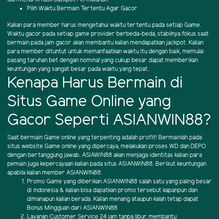
Pilih Waktu Bermain Tertentu Agar Gacor
Kalian para member harus mengetahui waktu tertentu pada setiap Game.
Waktu gacor pada setiap game provider berbeda-beda, stabilnya fokus saat
bermain pada jam gacor akan membantu kalian mendapatkan jackpot. Kalian
para member dituntut untuk memanfaatkan waktu itu dengan baik, memulai
pasang taruhan bet dengan nominal yang cukup besar dapat memberikan
keuntungan yang sangat besar pada waktu yang tepat.
Kenapa Harus Bermain di
Situs Game Online yang
Gacor Seperti ASIANWIN88?
Saat bermain Game online yang terpenting adalah profit! Bermainlah pada
situs website Game online yang dipercaya, melakukan proses WD dan DEPO
dengan bertanggung jawab. ASIAWIN88 akan menjaga identitas kalian para
pemain juga kepercayaan kalian pada situs ASIANWIN88. Berikut keuntungan
apabila kalian member ASIANWIN88:
Promo Game yang diberikan ASIANWIN88 salah satu yang paling besar
di Indonesia & kalian bisa dapatkan promo tersebut kapanpun dan
dimanapun kalian berada. Kalian menang ataupun kalah tetap dapat
Bonus Mingguan dari ASIANWIN88.
Layanan Customer Service 24 jam tanpa libur, membantu