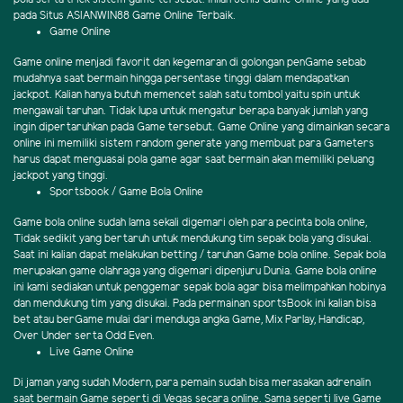
pada Situs ASIANWIN88 Game Online Terbaik.
Game Online
Game online menjadi favorit dan kegemaran di golongan penGame sebab
mudahnya saat bermain hingga persentase tinggi dalam mendapatkan
jackpot. Kalian hanya butuh memencet salah satu tombol yaitu spin untuk
mengawali taruhan. Tidak lupa untuk mengatur berapa banyak jumlah yang
ingin dipertaruhkan pada Game tersebut. Game Online yang dimainkan secara
online ini memiliki sistem random generate yang membuat para Gameters
harus dapat menguasai pola game agar saat bermain akan memiliki peluang
jackpot yang tinggi.
Sportsbook / Game Bola Online
Game bola online sudah lama sekali digemari oleh para pecinta bola online,
Tidak sedikit yang bertaruh untuk mendukung tim sepak bola yang disukai.
Saat ini kalian dapat melakukan betting / taruhan Game bola online. Sepak bola
merupakan game olahraga yang digemari dipenjuru Dunia. Game bola online
ini kami sediakan untuk penggemar sepak bola agar bisa melimpahkan hobinya
dan mendukung tim yang disukai. Pada permainan sportsBook ini kalian bisa
bet atau berGame mulai dari menduga angka Game, Mix Parlay, Handicap,
Over Under serta Odd Even.
Live Game Online
Di jaman yang sudah Modern, para pemain sudah bisa merasakan adrenalin
saat bermain Game seperti di Vegas secara online. Sama seperti live Game