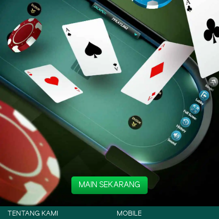
MAIN SEKARANG
TENTANG KAMI
MOBILE