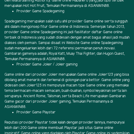
oleh Malta Gaming Authority. Game online Habanero yang jadi opsi terbaik
merupakan Hot Hot Fruit, Temukan Permainannya di ASIANWIN88.
Provider Game Spadegaming
Spadegaming merupakan salah satu ahli provider Game online serta sungguh
ahli dalam mengonsep fitur Game online di Indonesia. Semenjak tahun 2013,
provider Game online Spadegaming ini jadi fasilitator daftar Game online
terbaik di Indonesia yang sudah didesain dengan amat bagus alhasil jadi mudah
diakses oleh pemain. Sampai disaat ini Website Game online Spadegaming
sudah mengeluarkan lebih dari 72 referensi permainan penuh inovasi.
Gambaran gamenya adalah, Royal Katt, Muay Thai Fighter, dan Hugon Quest,
Temukan Permainannya di ASIAWIN88.
Provider Game Joker / Joker gaming
Game online dari provider Joker merupakan Game online Joker123 yang bisa
dibilang amat menarik dan terkenal di golongan para bettor. Game online yang
didesain oleh Joker123 ini mempunyai macam tipe Game online yang memakai
tema bermacam-macam semacam, buah-buahan, symbol keyakinan serta lain
serupanya. Ancient Rome, Talisman, serta Beach Life merupakan Gambaran
Game gacor dari provider Joker gaming, Temukan Permainannya di
ASIANWIN88.
Provider Game Playstar
Reputasi provider Playstar tidak kalah dengan provider lainnya, mempunyai
lebih dari 200 Game online membuat Playstar jadi situs Game online
inspiratif. Game online yang diadakan oleh Playstar Game online ini sedemikian