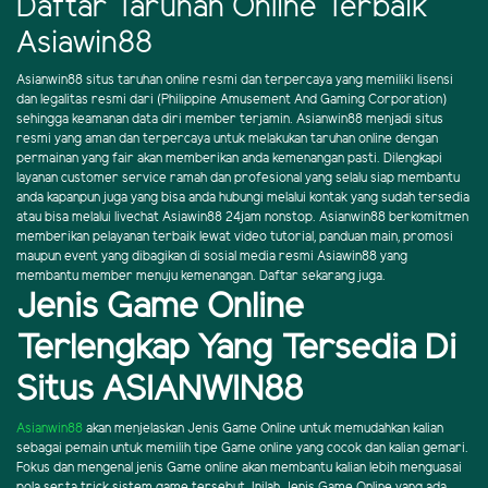
Daftar Taruhan Online Terbaik
Asiawin88
Asianwin88 situs taruhan online resmi dan terpercaya yang memiliki lisensi
dan legalitas resmi dari (Philippine Amusement And Gaming Corporation)
sehingga keamanan data diri member terjamin. Asianwin88 menjadi situs
resmi yang aman dan terpercaya untuk melakukan taruhan online dengan
permainan yang fair akan memberikan anda kemenangan pasti. Dilengkapi
layanan customer service ramah dan profesional yang selalu siap membantu
anda kapanpun juga yang bisa anda hubungi melalui kontak yang sudah tersedia
atau bisa melalui livechat Asiawin88 24jam nonstop. Asianwin88 berkomitmen
memberikan pelayanan terbaik lewat video tutorial, panduan main, promosi
maupun event yang dibagikan di sosial media resmi Asiawin88 yang
membantu member menuju kemenangan. Daftar sekarang juga.
Jenis Game Online
Terlengkap Yang Tersedia Di
Situs ASIANWIN88
Asianwin88
akan menjelaskan Jenis Game Online untuk memudahkan kalian
sebagai pemain untuk memilih tipe Game online yang cocok dan kalian gemari.
Fokus dan mengenal jenis Game online akan membantu kalian lebih menguasai
pola serta trick sistem game tersebut. Inilah Jenis Game Online yang ada