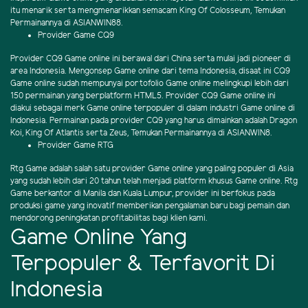
itu menarik serta mengmenarikkan semacam King Of Colosseum, Temukan
Permainannya di ASIANWIN88.
Provider Game CQ9
Provider CQ9 Game online ini berawal dari China serta mulai jadi pioneer di
area Indonesia. Mengonsep Game online dari tema Indonesia, disaat ini CQ9
Game online sudah mempunyai portofolio Game online melingkupi lebih dari
150 permainan yang berplatform HTML5. Provider CQ9 Game online ini
diakui sebagai merk Game online terpopuler di dalam industri Game online di
Indonesia. Permainan pada provider CQ9 yang harus dimainkan adalah Dragon
Koi, King Of Atlantis serta Zeus, Temukan Permainannya di ASIANWIN8.
Provider Game RTG
Rtg Game adalah salah satu provider Game online yang paling populer di Asia
yang sudah lebih dari 20 tahun telah menjadi platform khusus Game online. Rtg
Game berkantor di Manila dan Kuala Lumpur, provider ini berfokus pada
produksi game yang inovatif memberikan pengalaman baru bagi pemain dan
mendorong peningkatan profitabilitas bagi klien kami.
Game Online Yang
Terpopuler & Terfavorit Di
Indonesia