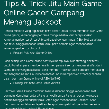
Tips & Trick Jitu Main Game
Online Gacor Gampang
Menang Jackpot
Banyak metode yang digunakan para player untuk terus membaca alur Game
online gacor, kemenangan pertama mungkin hal mudah tetapi apakah
kemenangan berturut-turut bisa digapai dengan mudah ? Berikut cara tips
dan trick hingga bocoran untuk kamu para pemain agar mendapatkan
kemenangan berturut-turut.
Pelajari Pola Alur Game Online
Pada setiap web Game online pastinya mempunyai alur strategi tertentu,
untuk itu kalian para member wajib mempelajari serta menguasai sifat dari
Game online yang bakal kalian para member mainkan saat sebelum memasang
taruhan yang besar. Hal ini bermanfaat untuk memperoleh strategi terbaik
dalam bermain Game online di ASIANWIN88.
Pasang Taruhan Game Lebih Variatif
Bermain Game Online membutuhkan kesabaran hingga kecerdasan saat
bermain, Kombinasi antara taruhan kecil sampai taruhan besar. Mencoba
bermain hingga mendapat pola Game agar mendapatkan Jackpot. Saat
Bermain dan sudah mendapatkan Jackpot, alangkah baiknya untuk bersabar
dan menarik hasil Jackpot Permaianan.